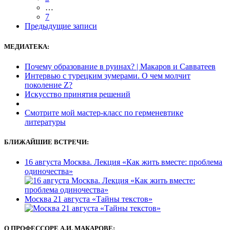
записям
…
7
Предыдущие
Предыдущие записи
записи
МЕДИАТЕКА:
Почему образование в руинах? | Макаров и Савватеев
Интервью с турецким зумерами. О чем молчит
поколение Z?
Искусство принятия решений
Смотрите мой мастер-класс по герменевтике
литературы
БЛИЖАЙШИЕ ВСТРЕЧИ:
16 августа Москва. Лекция «Как жить вместе: проблема
одиночества»
Москва 21 августа «Тайны текстов»
О ПРОФЕССОРЕ А.И. МАКАРОВЕ: