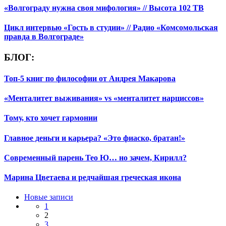
«Волгограду нужна своя мифология» // Высота 102 ТВ
Цикл интервью «Гость в студии» // Радио «Комсомольская
правда в Волгограде»
БЛОГ:
Топ-5 книг по философии от Андрея Макарова
«Менталитет выживания» vs «менталитет нарциссов»
Тому, кто хочет гармонии
Главное деньги и карьера? «Это фиаско, братан!»
Современный парень Тео Ю… но зачем, Кирилл?
Марина Цветаева и редчайшая греческая икона
Навигация
Новые
Новые записи
записи
1
по
2
3