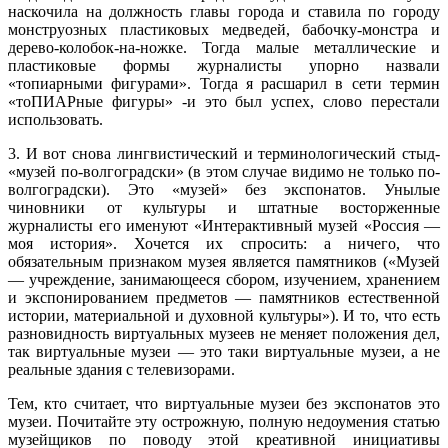
наскочила на должность главы города и ставила по городу
монструозных пластиковых медведей, бабочку-монстра и
дерево-колобок-на-ножке. Тогда малые металлические и
пластиковые формы журналисты упорно назвали
«топиарными фигурами». Тогда я расшарил в сети термин
«тоПИАРные фигуры» -и это был успех, слово перестали
использовать.
3. И вот снова лингвистический и терминологический стыд-
«музей по-волгоградски» (в этом случае видимо не только по-
волгоградски). Это «музей» без экспонатов. Унылые
чиновники от культуры и штатные восторженные
журналисты его именуют «Интерактивный музей «Россия —
моя история». Хочется их спросить: а ничего, что
обязательным признаком музея является памятников («Музей
— учреждение, занимающееся сбором, изучением, хранением
и экспонированием предметов — памятников естественной
истории, материальной и духовной культуры»). И то, что есть
разновидность виртуальных музеев не меняет положения дел,
так виртуальные музеи — это таки виртуальные музеи, а не
реальные здания с телевизорами.
Тем, кто считает, что виртуальные музеи без экспонатов это
музеи. Почитайте эту острожную, полную недоумения статью
музейщиков по поводу этой креативной инициативы