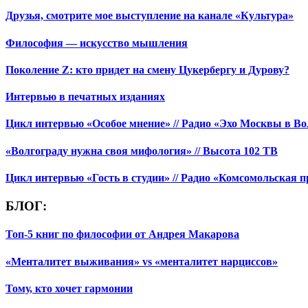
Друзья, смотрите мое выступление на канале «Культура»
Философия — искусство мышления
Поколение Z: кто придет на смену Цукербергу и Дурову?
Интервью в печатных изданиях
Цикл интервью «Особое мнение» // Радио «Эхо Москвы в Во
«Волгограду нужна своя мифология» // Высота 102 ТВ
Цикл интервью «Гость в студии» // Радио «Комсомольская п
БЛОГ:
Топ-5 книг по философии от Андрея Макарова
«Менталитет выживания» vs «менталитет нарциссов»
Тому, кто хочет гармонии