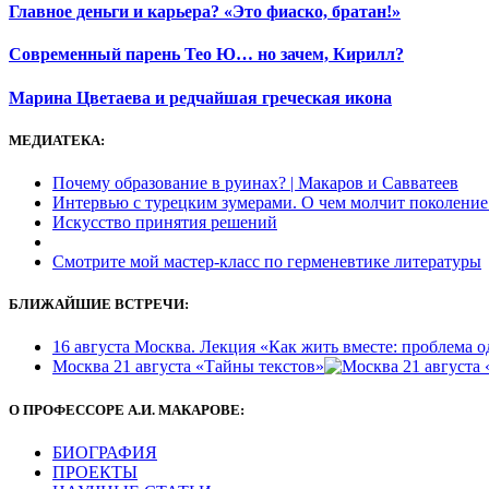
Главное деньги и карьера? «Это фиаско, братан!»
Современный парень Тео Ю… но зачем, Кирилл?
Марина Цветаева и редчайшая греческая икона
МЕДИАТЕКА:
Почему образование в руинах? | Макаров и Савватеев
Интервью с турецким зумерами. О чем молчит поколение
Искусство принятия решений
Смотрите мой мастер-класс по герменевтике литературы
БЛИЖАЙШИЕ ВСТРЕЧИ:
16 августа Москва. Лекция «Как жить вместе: проблема 
Москва 21 августа «Тайны текстов»
О ПРОФЕССОРЕ А.И. МАКАРОВЕ:
БИОГРАФИЯ
ПРОЕКТЫ