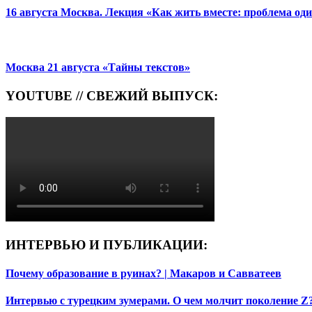
16 августа Москва. Лекция «Как жить вместе: проблема од
Москва 21 августа «Тайны текстов»
YOUTUBE // СВЕЖИЙ ВЫПУСК:
ИНТЕРВЬЮ И ПУБЛИКАЦИИ:
Почему образование в руинах? | Макаров и Савватеев
Интервью с турецким зумерами. О чем молчит поколение Z