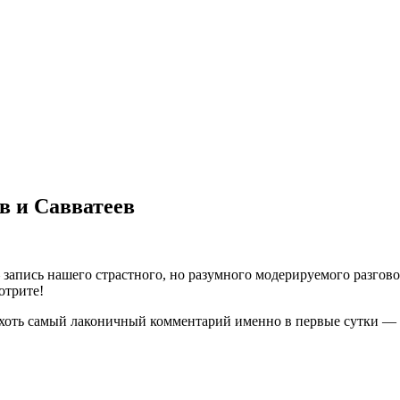
в и Савватеев
 запись нашего страстного, но разумного модерируемого разго
отрите!
е хоть самый лаконичный комментарий именно в первые сутки — 