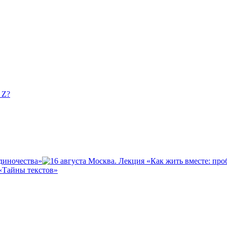
 Z?
одиночества»