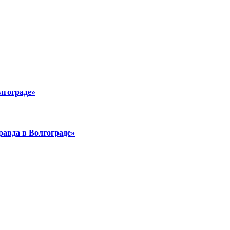
лгограде»
равда в Волгограде»