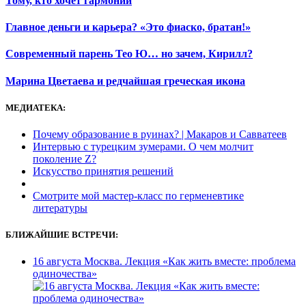
Тому, кто хочет гармонии
Главное деньги и карьера? «Это фиаско, братан!»
Современный парень Тео Ю… но зачем, Кирилл?
Марина Цветаева и редчайшая греческая икона
МЕДИАТЕКА:
Почему образование в руинах? | Макаров и Савватеев
Интервью с турецким зумерами. О чем молчит
поколение Z?
Искусство принятия решений
Смотрите мой мастер-класс по герменевтике
литературы
БЛИЖАЙШИЕ ВСТРЕЧИ:
16 августа Москва. Лекция «Как жить вместе: проблема
одиночества»