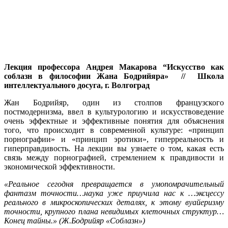
Лекция профессора Андрея Макарова “Искусство как
соблазн в философии Жана Бодрийяра» // Школа
интеллектуального досуга, г. Волгоград
Жан Бодрийяр, один из столпов французского
постмодернизма, ввел в культурологию и искусствоведение
очень эффектные и эффективные понятия для объяснения
того, что происходит в современной культуре: «принцип
порнографии» и «принцип эротики», гиперреальность и
гиперправдивость. На лекции вы узнаете о том, какая есть
связь между порнографией, стремлением к правдивости и
экономической эффективности.
«Реальное сегодня превращается в умопомрачительный
фантазм точности…наука уже приучила нас к …эксцессу
реального в микроскопических деталях, к этому вуайеризму
точности, крупного плана невидимых клеточных структур…
Конец тайны.» (Ж.Бодрийяр «Соблазн»)