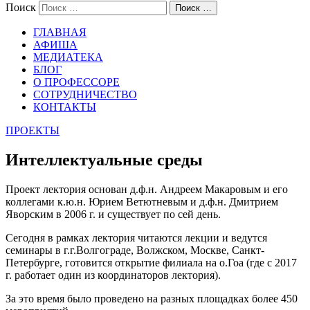
Поиск
Поиск …
ГЛАВНАЯ
АФИША
МЕДИАТЕКА
БЛОГ
О ПРОФЕССОРЕ
СОТРУДНИЧЕСТВО
КОНТАКТЫ
ПРОЕКТЫ
Интеллектуальные среды
Проект лектория основан д.ф.н. Андреем Макаровым и его
коллегами
к.ю.н
. Юрием Ветютневым и д.ф.н. Дмитрием
Яворским в
2006 г
. и существует по сей день.
Сегодня
в рамках
лектори
я читаются лекции и ведутся
семинары
в г.
г
.
В
олгоград
е
, Волжск
ом
, Москв
е
, Санкт-
Петербург
е,
готовится открытие филиала на
о.Гоа
(где с 2017
г. работает один из координаторов лектория).
За это в
ремя было проведено на разных п
лощадках
более 450