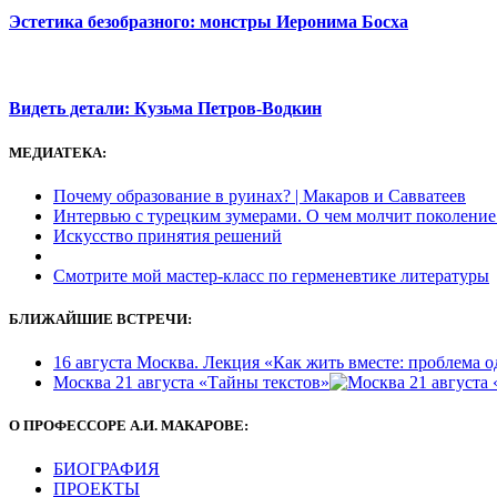
Эстетика безобразного: монстры Иеронима Босха
Видеть детали: Кузьма Петров-Водкин
МЕДИАТЕКА:
Почему образование в руинах? | Макаров и Савватеев
Интервью с турецким зумерами. О чем молчит поколение
Искусство принятия решений
Смотрите мой мастер-класс по герменевтике литературы
БЛИЖАЙШИЕ ВСТРЕЧИ:
16 августа Москва. Лекция «Как жить вместе: проблема 
Москва 21 августа «Тайны текстов»
О ПРОФЕССОРЕ А.И. МАКАРОВЕ:
БИОГРАФИЯ
ПРОЕКТЫ