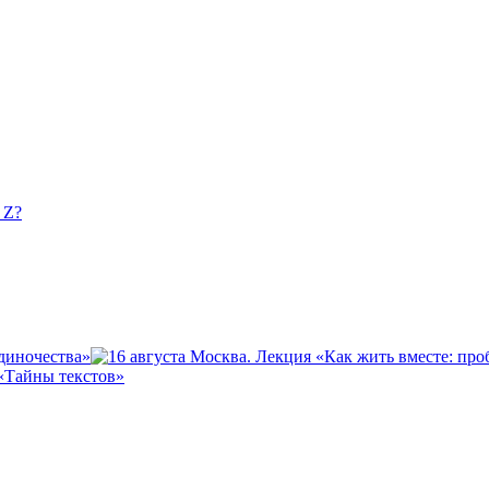
 Z?
одиночества»