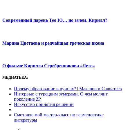
Современный парень Тео Ю… но зачем, Кирилл?
Марина Цветаева и редчайшая греческая икона
О фильме Кирилла Серебренникова «Лето»
МЕДИАТЕКА:
Почему образование в руинах? | Макаров и Савватеев
Интервью с турецким зумерами. О чем молчит
поколение Z?
Искусство принятия решений
Смотрите мой мастер-класс по герменевтике
литературы